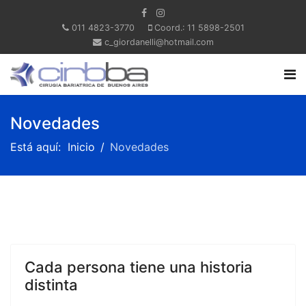
011 4823-3770
Coord.: 11 5898-2501
c_giordanelli@hotmail.com
Novedades
Está aquí:
Inicio
Novedades
Cada persona tiene una historia
distinta