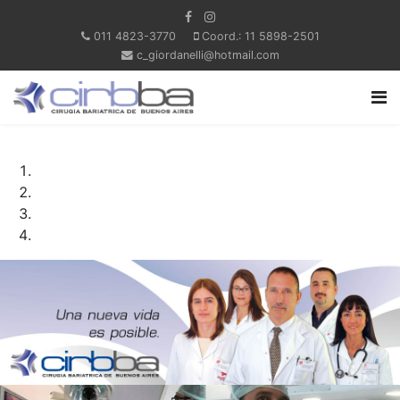
011 4823-3770
Coord.: 11 5898-2501
c_giordanelli@hotmail.com