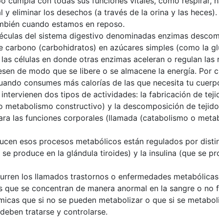
o cumpla con todas sus funciones vitales, como respirar, hac
y eliminar los desechos (a través de la orina y las heces).
ambién cuando estamos en reposo.
culas del sistema digestivo denominadas enzimas descomp
de carbono (carbohidratos) en azúcares simples (como la 
a las células en donde otras enzimas aceleran o regulan las
sen de modo que se libere o se almacene la energía. Por ci
 cuando consumes más calorías de las que necesita tu cuerp
ntervienen dos tipos de actividades: la fabricación de teji
 metabolismo constructivo) y la descomposición de tejidos
ara las funciones corporales (llamada (catabolismo o meta
ducen esos procesos metabólicos están regulados por disti
se produce en la glándula tiroides) y la insulina (que se p
ocurren los llamados trastornos o enfermedades metabólica
 que se concentran de manera anormal en la sangre o no 
ímicas que si no se pueden metabolizar o que si se metabo
deben tratarse y controlarse.