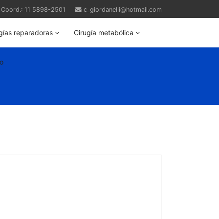
Coord.: 11 5898-2501
c_giordanelli@hotmail.com
gías reparadoras
Cirugía metabólica
o