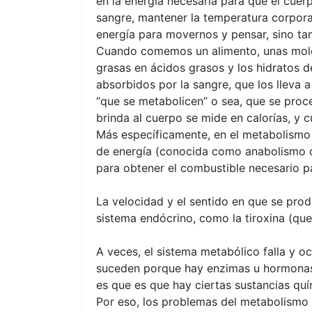
en la energía necesaria para que el cuerp
sangre, mantener la temperatura corporal 
energía para movernos y pensar, sino t
Cuando comemos un alimento, unas molé
grasas en ácidos grasos y los hidratos 
absorbidos por la sangre, que los lleva 
“que se metabolicen” o sea, que se proce
brinda al cuerpo se mide en calorías, y
Más específicamente, en el metabolismo i
de energía (conocida como anabolismo o
para obtener el combustible necesario p
La velocidad y el sentido en que se pro
sistema endócrino, como la tiroxina (que 
A veces, el sistema metabólico falla y 
suceden porque hay enzimas u hormonas
es que es que hay ciertas sustancias qu
Por eso, los problemas del metabolismo 