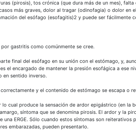
ruras (pirosis), tos crónica (que dura más de un mes), falt
s casos más graves, dolor al tragar (odinofagia) o dolor en
lamación del esófago (esofagitis)2 y puede ser fácilmente 
a por gastritis como comúnmente se cree.
la parte final del esófago en su unión con el estómago, y, 
 es el encargado de mantener la presión esofágica a ese niv
 en sentido inverso.
a correctamente y el contenido de estómago se escapa o ref
 lo cual produce la sensación de ardor epigástrico (en la b
 amargo, síntoma que se denomina pirosis. El ardor y la pi
 de una ERGE. Sólo cuando estos síntomas son reiterativos 
eres embarazadas, pueden presentarlo.