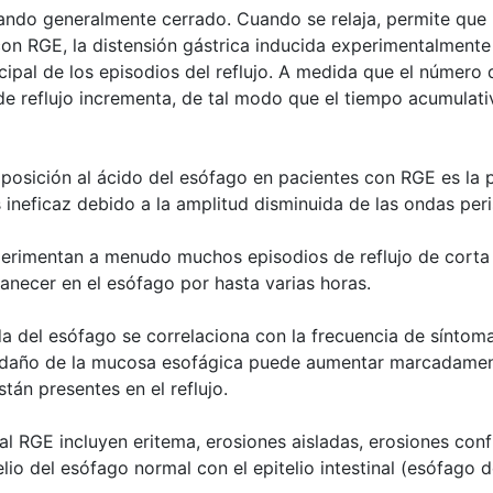
ando generalmente cerrado. Cuando se relaja, permite que 
 con RGE, la distensión gástrica inducida experimentalment
ncipal de los episodios del reflujo. A medida que el número d
de reflujo incrementa, de tal modo que el tiempo acumulati
osición al ácido del esófago en pacientes con RGE es la pe
s ineficaz debido a la amplitud disminuida de las ondas peri
perimentan a menudo muchos episodios de reflujo de corta 
necer en el esófago por hasta varias horas.
a del esófago se correlaciona con la frecuencia de síntoma
 daño de la mucosa esofágica puede aumentar marcadamente 
stán presentes en el reflujo.
al RGE incluyen eritema, erosiones aisladas, erosiones confl
lio del esófago normal con el epitelio intestinal (esófago d